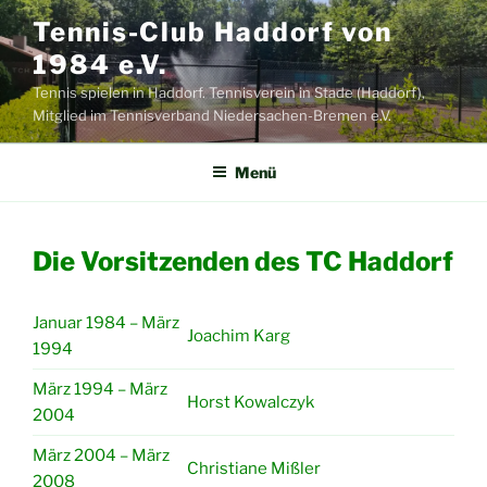
Zum
Tennis-Club Haddorf von
Inhalt
1984 e.V.
springen
Tennis spielen in Haddorf. Tennisverein in Stade (Haddorf),
Mitglied im Tennisverband Niedersachen-Bremen e.V.
Menü
Die Vorsitzenden des TC Haddorf
Januar 1984 – März
Joachim Karg
1994
März 1994 – März
Horst Kowalczyk
2004
März 2004 – März
Christiane Mißler
2008