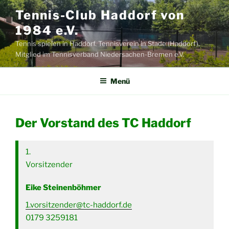
Zum
Tennis-Club Haddorf von
Inhalt
1984 e.V.
springen
Tennis spielen in Haddorf. Tennisverein in Stade (Haddorf),
Mitglied im Tennisverband Niedersachen-Bremen e.V.
Menü
Der Vorstand des TC Haddorf
1.
Vorsitzender
Eike Steinenböhmer
1.vorsitzender@tc-haddorf.de
0179 3259181